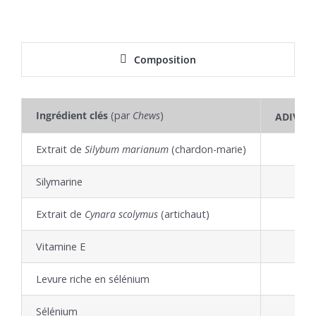
Composition
®
Ingrédient clés
(par
Chews
)
ADIVA
Extrait de
Silybum marianum
(chardon-marie)
Silymarine
Extrait de
Cynara scolymus
(artichaut)
Vitamine E
Levure riche en sélénium
Sélénium