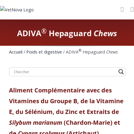
Saltar
al
contenido
®
ADIVA
Hepaguard
Chews
®
Accueil
/
Poids et digestive
/ ADIVA
Hepaguard
Chews
Aliment Complémentaire avec des
Vitamines du Groupe B, de la Vitamine
E, du Sélénium, du Zinc et Extraits de
Silybum marianum
(Chardon-Marie) et
de
Cynara scolymus
(Artichaut),